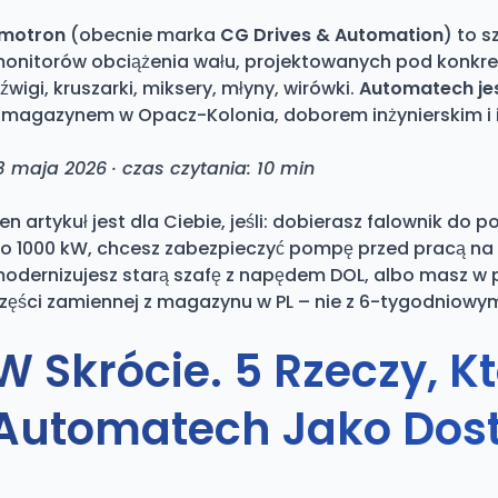
motron
(obecnie marka
CG Drives & Automation
) to 
onitorów obciążenia wału, projektowanych pod konkretn
źwigi, kruszarki, miksery, młyny, wirówki.
Automatech jes
 magazynem w Opacz-Kolonia, doborem inżynierskim i i
3 maja 2026 · czas czytania: 10 min
en artykuł jest dla Ciebie, jeśli: dobierasz falownik do
o 1000 kW, chcesz zabezpieczyć pompę przed pracą na 
odernizujesz starą szafę z napędem DOL, albo masz w 
zęści zamiennej z magazynu w PL – nie z 6-tygodniowym 
W Skrócie. 5 Rzeczy, K
Automatech Jako Dos