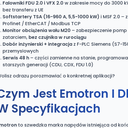
Falowniki FDU 2.0 i VFX 2.0
w zakresie mocy do 3000 kW
bez transferu z UE
Softstartery TSA (16-960 A, 5,5-1000 kW)
i MSF 2.0 –
Profinet / EtherCAT / Modbus TCP
Monitor obciążenia wału M20
– zabezpieczenie pomp p
zatarciem,
bez czujnika w rurociągu
Dobór inżynierski + integracja
z F-PLC Siemens (S7-15
przemysłowych
Serwis 48 h
– części zamienne na stanie, programowan
starszych generacji (CDU, CDX, FDU 1.0)
olisz odrazu porozmawiać o konkretnej aplikacji?
Czym Jest Emotron I D
W Specyfikacjach
motron
to szwedzka marka napędów istniejąca od końca 