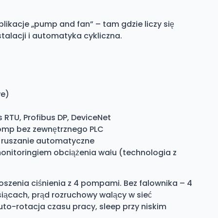
ikacje „pump and fan” – tam gdzie liczy się
talacji i automatyka cykliczna.
we)
RTU, Profibus DP, DeviceNet
omp bez zewnętrznego PLC
, ruszanie automatyczne
itoringiem obciążenia wału (technologia z
oszenia ciśnienia z 4 pompami. Bez falownika – 4
iesiącach, prąd rozruchowy walący w sieć
uto-rotacja czasu pracy, sleep przy niskim