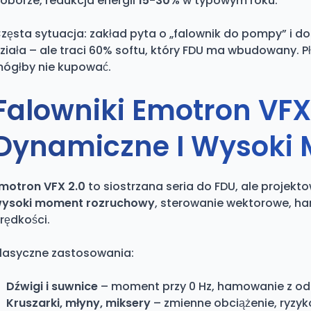
oborze, redukcja energii
15-30%
w typowym roku.
zęsta sytuacja: zakład pyta o „falownik do pompy” i d
ziała – ale traci 60% softu, który FDU ma wbudowany. 
ógłby nie kupować.
Falowniki Emotron VFX 
Dynamiczne I Wysoki
motron VFX 2.0
to siostrzana seria do FDU, ale projekt
ysoki moment rozruchowy
, sterowanie wektorowe, h
rędkości.
lasyczne zastosowania:
Dźwigi i suwnice
– moment przy 0 Hz, hamowanie z odz
Kruszarki, młyny, miksery
– zmienne obciążenie, ryzyk