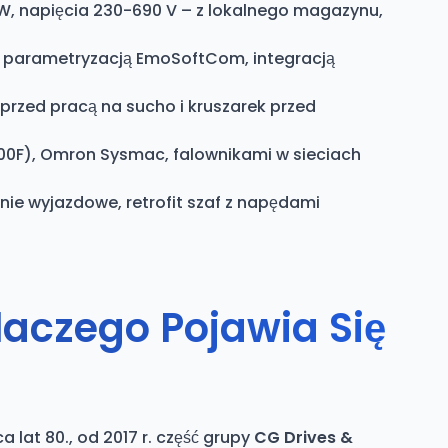
, napięcia 230-690 V – z lokalnego magazynu,
 z parametryzacją EmoSoftCom, integracją
rzed pracą na sucho i kruszarek przed
00F), Omron Sysmac, falownikami w sieciach
ie wyjazdowe, retrofit szaf z napędami
laczego Pojawia Się
lat 80., od 2017 r. część grupy
CG Drives &