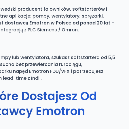
szwedzki producent falowników, softstarterów i
e aplikacje: pompy, wentylatory, sprężarki,
t dostawcą Emotron w Polsce od ponad 20 lat
–
ntegracją z PLC Siemens / Omron.
 pompy lub wentylatora, szukasz softstartera od 5,5
sucho bez przewiercania rurociągu,
parku napęd Emotron FDU/VFX i potrzebujesz
lead-time z Indii.
tóre Dostajesz Od
tawcy Emotron