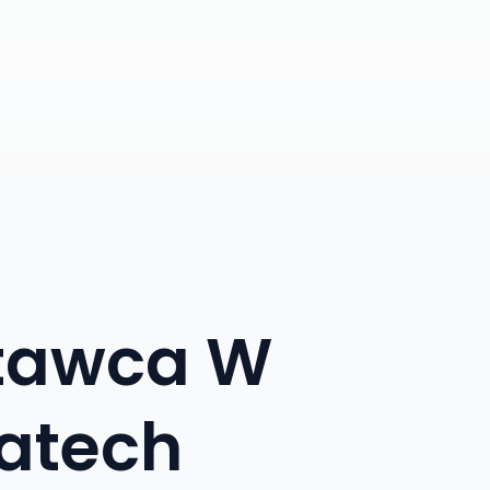
stawca W
matech