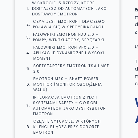
W SKRÓCIE. 5 RZECZY, KTÓRE
DOSTAJESZ OD AUTOMATECH JAKO
E
DOSTAWCY EMOTRON
m
CZYM JEST EMOTRON I DLACZEGO
d
POJAWIA SIĘ W SPECYFIKACJACH
z
FALOWNIKI EMOTRON FDU 2.0 –
POMPY, WENTYLATORY, SPRĘŻARKI
1
FALOWNIKI EMOTRON VFX 2.0 –
APLIKACJE DYNAMICZNE I WYSOKI
MOMENT
T
SOFTSTARTERY EMOTRON TSA I MSF
d
2.0
m
EMOTRON M20 – SHAFT POWER
c
MONITOR (MONITOR OBCIĄŻENIA
WAŁU)
INTEGRACJA EMOTRON Z PLC I
SYSTEMAMI SAFETY – CO ROBI
AUTOMATECH JAKO DYSTRYBUTOR
EMOTRON
CZĘSTE SYTUACJE, W KTÓRYCH
KLIENCI BŁĄDZĄ PRZY DOBORZE
EMOTRON