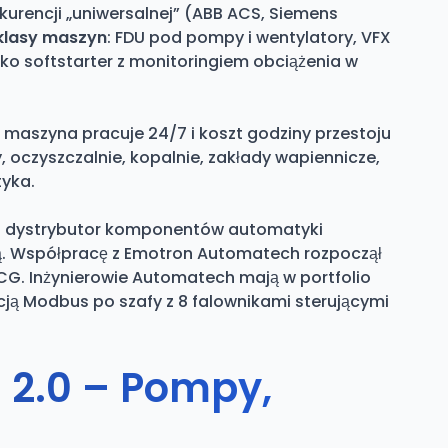
urencji „uniwersalnej” (ABB ACS, Siemens
klasy maszyn
: FDU pod pompy i wentylatory, VFX
o softstarter z monitoringiem obciążenia w
 maszyna pracuje 24/7 i koszt godziny przestoju
y, oczyszczalnie, kopalnie, zakłady wapiennicze,
tyka.
r i dystrybutor komponentów automatyki
ą. Współpracę z Emotron Automatech rozpoczął
z CG. Inżynierowie Automatech mają w portfolio
cją Modbus po szafy z 8 falownikami sterującymi
 2.0 – Pompy,