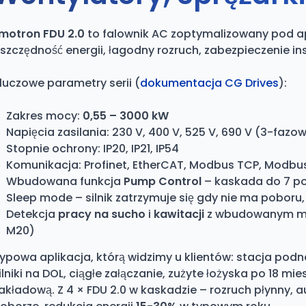
motron FDU 2.0
to falownik AC zoptymalizowany pod apl
szczędność energii, łagodny rozruch, zabezpieczenie ins
luczowe parametry serii (
dokumentacja CG Drives
):
Zakres mocy:
0,55 – 3000 kW
Napięcia zasilania: 230 V, 400 V, 525 V, 690 V (3-fazo
Stopnie ochrony: IP20, IP21, IP54
Komunikacja: Profinet, EtherCAT, Modbus TCP, Modbus 
Wbudowana funkcja
Pump Control
– kaskada do 7 p
Sleep mode – silnik zatrzymuje się gdy nie ma poboru
Detekcja
pracy na sucho
i
kawitacji
z wbudowanym mon
M20)
ypowa aplikacja, którą widzimy u klientów: stacja podn
ilniki na DOL, ciągłe załączanie, zużyte łożyska po 18 m
akładową. Z 4 × FDU 2.0 w kaskadzie – rozruch płynny, a