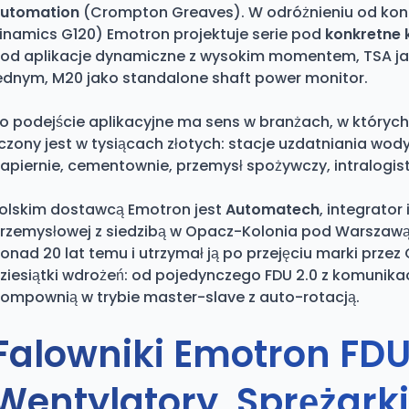
utomation
(Crompton Greaves). W odróżnieniu od konk
inamics G120) Emotron projektuje serie pod
konkretne 
od aplikacje dynamiczne z wysokim momentem, TSA jak
ednym, M20 jako standalone shaft power monitor.
o podejście aplikacyjne ma sens w branżach, w których
iczony jest w tysiącach złotych: stacje uzdatniania wod
apiernie, cementownie, przemysł spożywczy, intralogis
olskim dostawcą Emotron jest
Automatech
, integrato
rzemysłowej z siedzibą w Opacz-Kolonia pod Warszaw
onad 20 lat temu i utrzymał ją po przejęciu marki prze
ziesiątki wdrożeń: od pojedynczego FDU 2.0 z komunika
ompownią w trybie master-slave z auto-rotacją.
Falowniki Emotron FDU
Wentylatory, Sprężarki