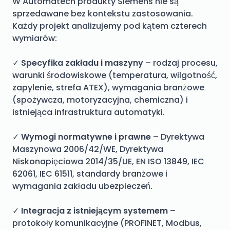
W Automatech produkty Siemens nie są
sprzedawane bez kontekstu zastosowania.
Każdy projekt analizujemy pod kątem czterech
wymiarów:
✓
Specyfika zakładu i maszyny
– rodzaj procesu,
warunki środowiskowe (temperatura, wilgotność,
zapylenie, strefa ATEX), wymagania branżowe
(spożywcza, motoryzacyjna, chemiczna) i
istniejąca infrastruktura automatyki.
✓
Wymogi normatywne i prawne
– Dyrektywa
Maszynowa 2006/42/WE, Dyrektywa
Niskonapięciowa 2014/35/UE, EN ISO 13849, IEC
62061, IEC 61511, standardy branżowe i
wymagania zakładu ubezpieczeń.
✓
Integracja z istniejącym systemem
–
protokoły komunikacyjne (PROFINET, Modbus,