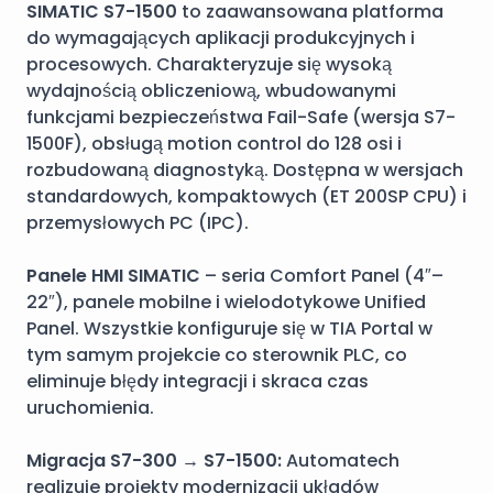
SIMATIC S7-1500
to zaawansowana platforma
do wymagających aplikacji produkcyjnych i
procesowych. Charakteryzuje się wysoką
wydajnością obliczeniową, wbudowanymi
funkcjami bezpieczeństwa Fail-Safe (wersja S7-
1500F), obsługą motion control do 128 osi i
rozbudowaną diagnostyką. Dostępna w wersjach
standardowych, kompaktowych (ET 200SP CPU) i
przemysłowych PC (IPC).
Panele HMI SIMATIC
– seria Comfort Panel (4″–
22″), panele mobilne i wielodotykowe Unified
Panel. Wszystkie konfiguruje się w TIA Portal w
tym samym projekcie co sterownik PLC, co
eliminuje błędy integracji i skraca czas
uruchomienia.
Migracja S7-300 → S7-1500:
Automatech
realizuje projekty modernizacji układów