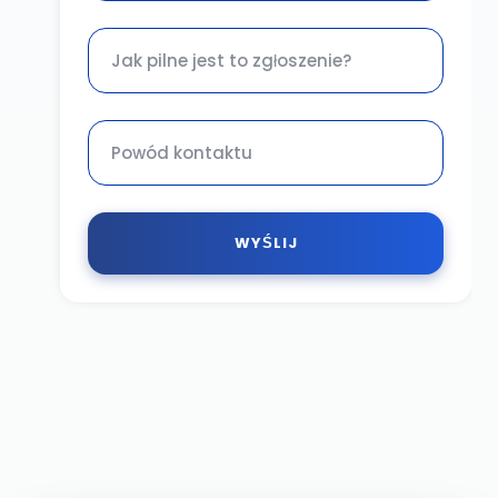
WYŚLIJ
sales@automatech.pl
(22)
ul. Ewy 2, 05-816
753
Opacz – Kolonia
24 80