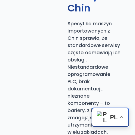
Chin
Specyfika maszyn
importowanych z
Chin sprawia, że
standardowe serwisy
często odmawiają ich
obsługi.
Niestandardowe
oprogramowanie
PLC, brak
dokumentacji,
nieznane
komponenty – to
bariery, z którymi
PL
zmagają się służby
utrzymania ruchu w
wielu zakładach.