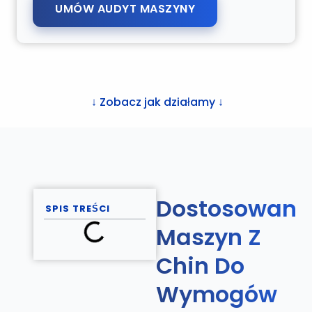
UMÓW AUDYT MASZYNY
↓ Zobacz jak działamy ↓
Dostosowani
SPIS TREŚCI
Maszyn Z
Chin Do
Wymogów