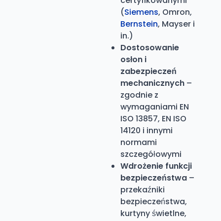
certyfikowanymi
(
Siemens
, Omron,
Bernstein
, Mayser i
in.)
Dostosowanie
osłon i
zabezpieczeń
mechanicznych
–
zgodnie z
wymaganiami EN
ISO 13857, EN ISO
14120 i innymi
normami
szczegółowymi
Wdrożenie funkcji
bezpieczeństwa
–
przekaźniki
bezpieczeństwa,
kurtyny świetlne,