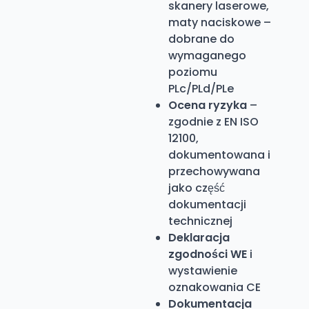
skanery laserowe,
maty naciskowe –
dobrane do
wymaganego
poziomu
PLc/PLd/PLe
Ocena ryzyka
–
zgodnie z EN ISO
12100,
dokumentowana i
przechowywana
jako część
dokumentacji
technicznej
Deklaracja
zgodności WE
i
wystawienie
oznakowania CE
Dokumentacja