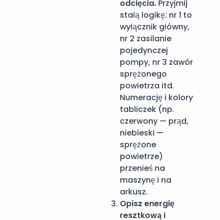
odcięcia.
Przyjmij
stałą logikę: nr 1 to
wyłącznik główny,
nr 2 zasilanie
pojedynczej
pompy, nr 3 zawór
sprężonego
powietrza itd.
Numerację i kolory
tabliczek (np.
czerwony — prąd,
niebieski —
sprężone
powietrze)
przenieś na
maszynę i na
arkusz.
Opisz energię
resztkową i