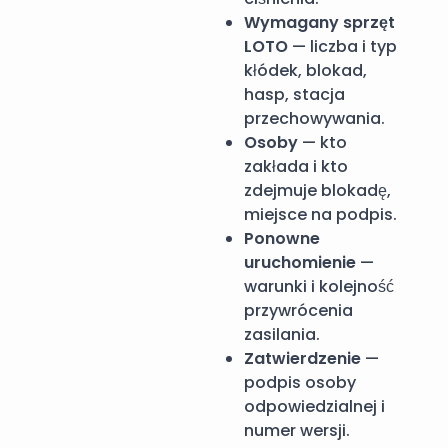
Wymagany sprzęt
LOTO
— liczba i typ
kłódek, blokad,
hasp, stacja
przechowywania.
Osoby
— kto
zakłada i kto
zdejmuje blokadę,
miejsce na podpis.
Ponowne
uruchomienie
—
warunki i kolejność
przywrócenia
zasilania.
Zatwierdzenie
—
podpis osoby
odpowiedzialnej i
numer wersji.