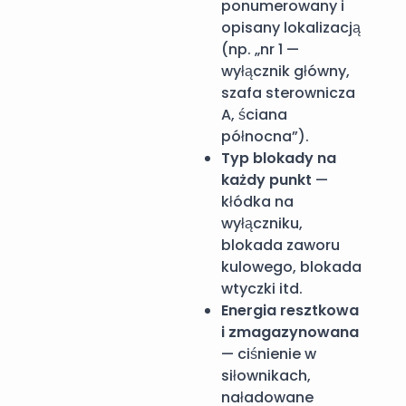
ponumerowany i
opisany lokalizacją
(np. „nr 1 —
wyłącznik główny,
szafa sterownicza
A, ściana
północna”).
Typ blokady na
każdy punkt
—
kłódka na
wyłączniku,
blokada zaworu
kulowego, blokada
wtyczki itd.
Energia resztkowa
i zmagazynowana
— ciśnienie w
siłownikach,
naładowane