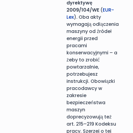
dyrektywę
2009/104/WE
(
EUR-
Lex
). Oba akty
wymagają odłączenia
maszyny od źródeł
energii przed
pracami
konserwacyjnymi – a
żeby to zrobić
powtarzalnie,
potrzebujesz
instrukcji. Obowiązki
pracodawcy w
zakresie
bezpieczeństwa
maszyn
doprecyzowują też
art. 215–219 Kodeksu
pracy. Szerzej o tej