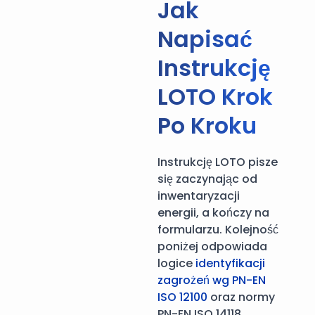
Jak
Napisać
Instrukcję
LOTO Krok
Po Kroku
Instrukcję LOTO pisze
się zaczynając od
inwentaryzacji
energii, a kończy na
formularzu. Kolejność
poniżej odpowiada
logice
identyfikacji
zagrożeń wg PN-EN
ISO 12100
oraz normy
PN-EN ISO 14118.