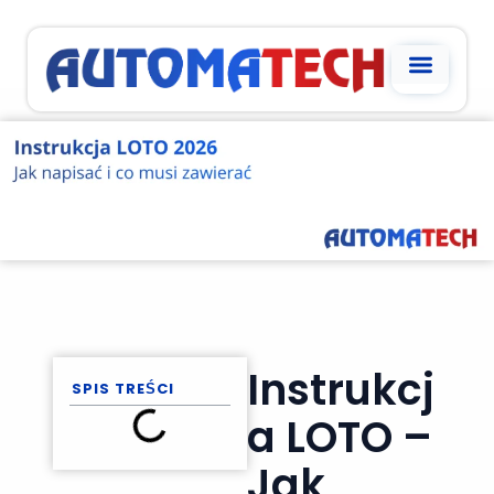
STRONA GŁÓW
WSPÓŁPRACA Z
Instrukcj
SPIS TREŚCI
A LOTO –
Jak