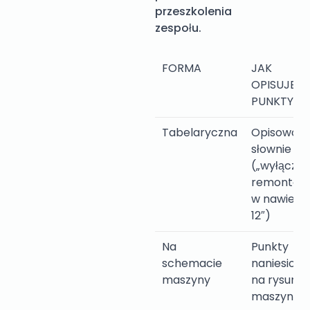
przeszkolenia
zespołu.
FORMA
JAK
OPISUJE
PUNKTY
Tabelaryczna
Opisowo,
słownie
(„wyłączni
remontow
w nawie
12″)
Na
Punkty
schemacie
naniesione
maszyny
na rysune
maszyny