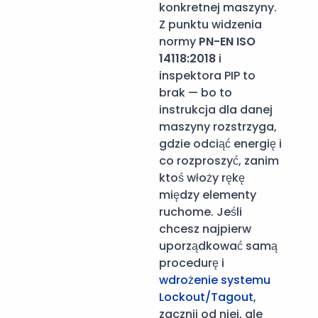
konkretnej maszyny.
Z punktu widzenia
normy
PN-EN ISO
14118:2018
i
inspektora PIP to
brak — bo to
instrukcja dla danej
maszyny rozstrzyga,
gdzie odciąć energię i
co rozproszyć, zanim
ktoś włoży rękę
między elementy
ruchome. Jeśli
chcesz najpierw
uporządkować samą
procedurę i
wdrożenie systemu
Lockout/Tagout
,
zacznij od niej, ale